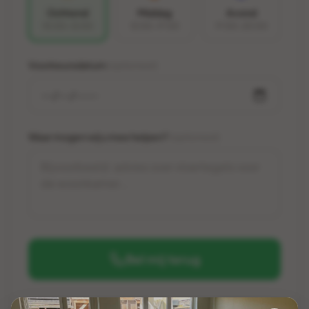
Ochtend
Middag
Avond
10:00-12:00
12:00-17:00
17:00-20:00
Voorkeursdatum
(optioneel)
Waar mogen wij u mee helpen?
(optioneel)
Bel mij terug