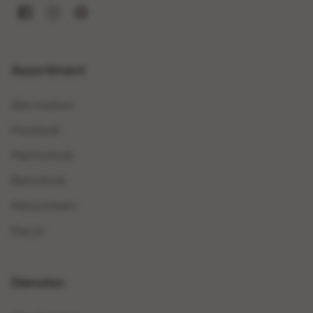
Assortiment
Alle merken
Houtlook
Marmerlook
Betonlook
Natuursteen
Decor
Diensten