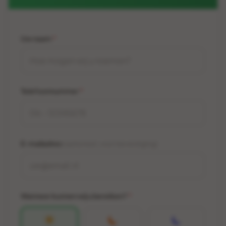
Uw naam
*
Telefoonnummer
*
E-mailadres
(optioneel, voor bevestiging)
Wanneer kunnen wij u bereiken?
*