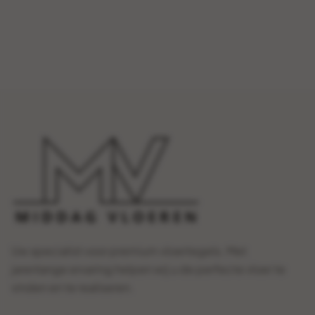
Uw specialist voor premium vloertegels. Met
jarenlange ervaring helpen wij u de perfecte vloer te
vinden en te realiseren.