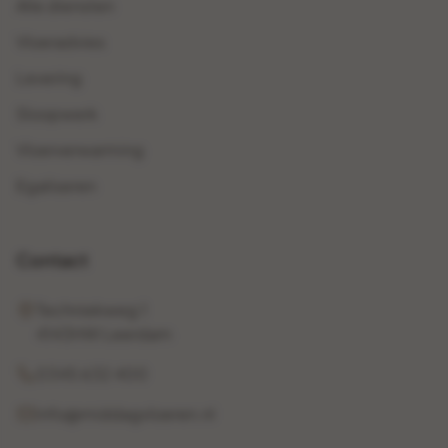
Alle diensten
Vloeradvies
Levering
Sloopwerk
Vloerverwarming
Egaliseren
Contact
Techniekweg 1
4143HW Leerdam
0345 632 400
info@middagvloeren.nl