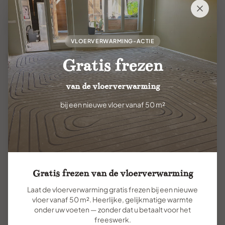
Uw gegevens worden veilig verwerkt en nooit
gedeeld
VLOERVERWARMING-ACTIE
Waarom terugbellen?
Gratis frezen
van de vloerverwarming
Persoonlijke aandacht
bij een nieuwe vloer vanaf 50 m²
Onze ervaren adviseurs nemen alle tijd voor uw
vragen
Direct antwoord
Krijg meteen antwoord op al uw vragen over tegels
Gratis frezen van de vloerverwarming
Laat de vloerverwarming gratis frezen bij een nieuwe
vloer vanaf 50 m². Heerlijke, gelijkmatige warmte
Geen verplichtingen
onder uw voeten — zonder dat u betaalt voor het
Vrijblijvend advies zonder verkoopdruk
freeswerk.