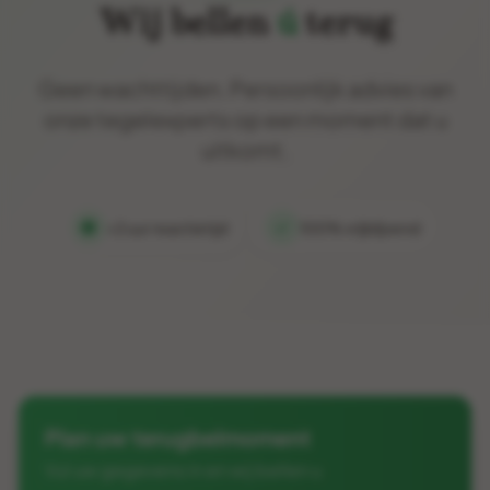
Wij bellen
ú
terug
Geen wachttijden. Persoonlijk advies van
onze tegelexperts op een moment dat u
uitkomt.
<2 uur reactietijd
100% vrijblijvend
Plan uw terugbelmoment
Vul uw gegevens in en wij bellen u