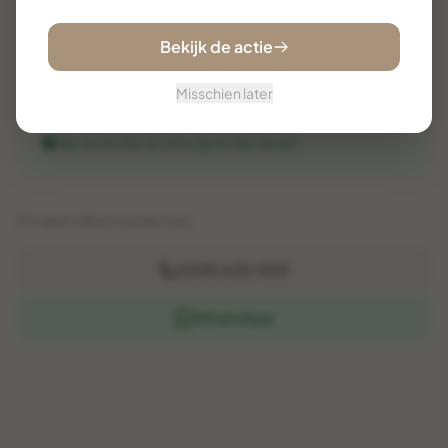
Bekijk de actie
Onze adviseurs
JV
PK
MH
Misschien later
staan voor u klaar
Ma-Vr 10:00-17:30 • Za 10:00-16:00
Of neem direct contact op:
0345 632 400
WhatsApp