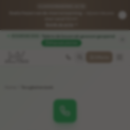
VLOERVERWARMING-ACTIE
Gratis frezen van de vloerverwarming
— bij een nieuwe
vloer vanaf 50 m².
Bekijk de actie
Tijdens de bouwvak gewoon geopend
.
BOUWVAK 2026
Afspraak plannen
Offerte
Home
Terugbelverzoek